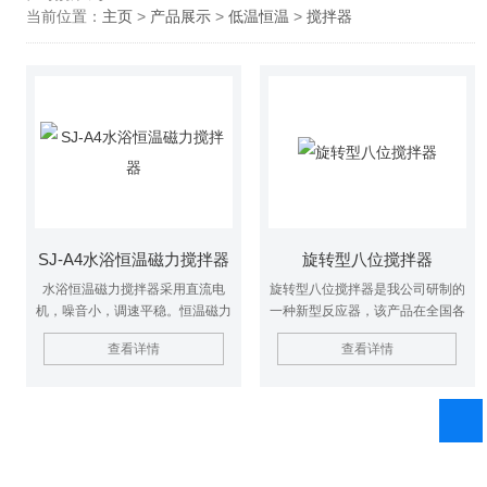
当前位置：
主页
>
产品展示
>
低温恒温
>
搅拌器
SJ-A4水浴恒温磁力搅拌器
旋转型八位搅拌器
水浴恒温磁力搅拌器采用直流电
旋转型八位搅拌器是我公司研制的
机，噪音小，调速平稳。恒温磁力
一种新型反应器，该产品在全国各
搅拌器可设定温度及温度显示，可
大高校实验室推广试用效果良好，
查看详情
查看详情
长期加热使用，数显直观准确。
深受用户好评。